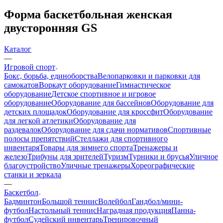
Форма баскетбольная женская
двусторонняя GS
Каталог
—
Игровой спорт
Бокс, борьба, единоборства
Велопарковки и парковки для
самокатов
Воркаут оборудование
Гимнастическое
оборудование
Детское спортивное и игровое
оборудование
Оборудование для бассейнов
Оборудование для
детских площадок
Оборудование для кроссфит
Оборудование
для легкой атлетики
Оборудование для
раздевалок
Оборудование для сдачи нормативов
Спортивные
полосы препятствий
Стеллажи для спортивного
инвентаря
Товары для зимнего спорта
Тренажеры и
железо
Трибуны для зрителей
Туризм
Турники и брусья
Уличное
благоустройство
Уличные тренажеры
Хореографические
станки и зеркала
—
Баскетбол
Бадминтон
Большой теннис
Волейбол
Гандбол/мини-
футбол
Настольный теннис
Наградная продукция
Панна-
футбол
Судейский инвентарь
Тренировочный