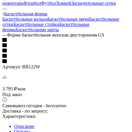
инвентарь
Флорбол
Футбол
Хоккей
Заградительные сетки
—
Баскетбольная форма
Баскетбольные кольца
Баскетбольные мячи
Баскетбольные
сетки
Баскетбольные стойки
Баскетбольные
фермы
Баскетбольные щиты
—
Форма баскетбольная женская двусторонняя GS
Артикул:
BB122W
3 795
₽
/ком
Под заказ
Самовывоз сегодня - бесплатно
Доставка - по запросу;
Характеристики
Описание
Отзывы