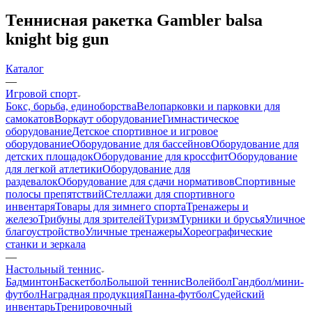
Теннисная ракетка Gambler balsa
knight big gun
Каталог
—
Игровой спорт
Бокс, борьба, единоборства
Велопарковки и парковки для
самокатов
Воркаут оборудование
Гимнастическое
оборудование
Детское спортивное и игровое
оборудование
Оборудование для бассейнов
Оборудование для
детских площадок
Оборудование для кроссфит
Оборудование
для легкой атлетики
Оборудование для
раздевалок
Оборудование для сдачи нормативов
Спортивные
полосы препятствий
Стеллажи для спортивного
инвентаря
Товары для зимнего спорта
Тренажеры и
железо
Трибуны для зрителей
Туризм
Турники и брусья
Уличное
благоустройство
Уличные тренажеры
Хореографические
станки и зеркала
—
Настольный теннис
Бадминтон
Баскетбол
Большой теннис
Волейбол
Гандбол/мини-
футбол
Наградная продукция
Панна-футбол
Судейский
инвентарь
Тренировочный