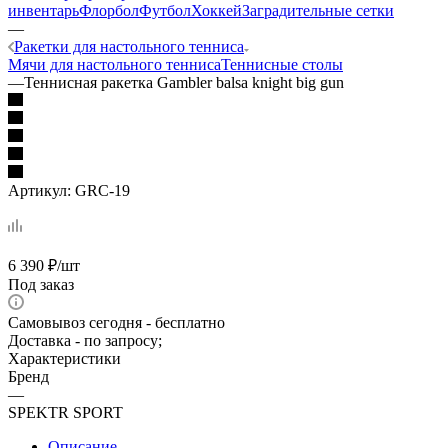
инвентарь
Флорбол
Футбол
Хоккей
Заградительные сетки
—
Ракетки для настольного тенниса
Мячи для настольного тенниса
Теннисные столы
—
Теннисная ракетка Gambler balsa knight big gun
Артикул:
GRC-19
6 390
₽
/шт
Под заказ
Самовывоз сегодня - бесплатно
Доставка - по запросу;
Характеристики
Бренд
—
SPEKTR SPORT
Описание