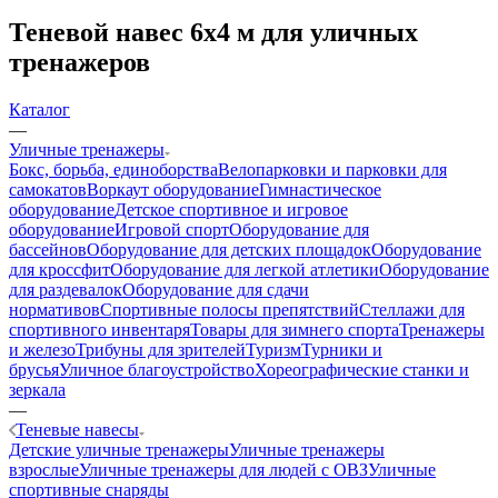
Теневой навес 6х4 м для уличных
тренажеров
Каталог
—
Уличные тренажеры
Бокс, борьба, единоборства
Велопарковки и парковки для
самокатов
Воркаут оборудование
Гимнастическое
оборудование
Детское спортивное и игровое
оборудование
Игровой спорт
Оборудование для
бассейнов
Оборудование для детских площадок
Оборудование
для кроссфит
Оборудование для легкой атлетики
Оборудование
для раздевалок
Оборудование для сдачи
нормативов
Спортивные полосы препятствий
Стеллажи для
спортивного инвентаря
Товары для зимнего спорта
Тренажеры
и железо
Трибуны для зрителей
Туризм
Турники и
брусья
Уличное благоустройство
Хореографические станки и
зеркала
—
Теневые навесы
Детские уличные тренажеры
Уличные тренажеры
взрослые
Уличные тренажеры для людей с ОВЗ
Уличные
спортивные снаряды